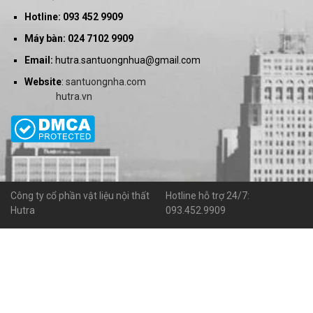
Hotline: 093 452 9909
Máy bàn: 024 7102 9909
Email:
hutra.santuongnhua@gmail.com
Website
:
santuongnha.com
hutra.vn
Công ty cổ phần vật liệu nội thất
Hotline hỗ trợ 24/7:
Hutra
093.452.9909