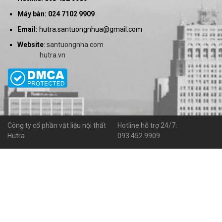
Máy bàn: 024 7102 9909
Email:
hutra.santuongnhua@gmail.com
Website
:
santuongnha.com
hutra.vn
Công ty cổ phần vật liệu nội thất
Hotline hỗ trợ 24/7:
Hutra
093.452.9909