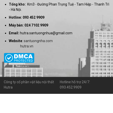
Tổng kho:
Km3 - Đường Phan Trọng Tuệ - Tam Hiệp - Thanh Trì
- Hà Nội.
Hotline: 093 452 9909
Máy bàn: 024 7102 9909
Email:
hutra.santuongnhua@gmail.com
Website
:
santuongnha.com
hutra.vn
Công ty cổ phần vật liệu nội thất
Hotline hỗ trợ 24/7:
Hutra
093.452.9909