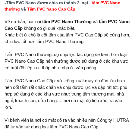
-Tấm PVC Nano được chia ra thành 2 loại :
tấm PVC Nano
thường
và
Tấm PVC Nano Cao Cấp.
Về cơ bản, hai loại
tấm PVC Nano Thường
và
tấm PVC Nano
Cao Cấp
không có gì quá khác biệt.
Khác biệt ở chỗ là cốt tấm của tấm PVC Cao Cấp sẽ cứng hơn,
chịu lực tốt hơn tấm PVC Nano Thường.
Tấm PVC Nano thường: độ chịu lực tác động sẽ kém hơn loại
PVC Nano Cao Cấp nên thường được sử dụng ở các khu vực
có mật độ tiếp xúc thấp như: nhà ở, văn phòng…
Tấm PVC Nano Cao Cấp: với công xuất máy ép đùn lớn hơn
nên cốt tấm rất chắc chắn và chịu được lực va đập rất tốt, phù
hợp sử dụng ở các khu vực như: trung tâm thương mại, nhà
nghỉ, khách sạn, cửa hàng…..nơi có mật độ tiếp xúc, ra vào
lớn.
Vì bệnh viện là nơi có mật độ ra vào nhiều nên Công ty HUTRA
đã tư vấn sử dụng loại tấm PVC Nano Cao Cấp.