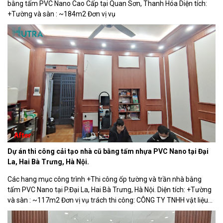
bằng tấm PVC Nano Cao Cấp tại Quan Sơn, Thanh Hóa Diện tích:
+Tường và sàn : ~184m2 Đơn vị vụ
Dự án thi công cải tạo nhà cũ bằng tấm nhựa PVC Nano tại Đại
La, Hai Bà Trưng, Hà Nội.
Các hang mục công trình +Thi công ốp tường và trần nhà bằng
tấm PVC Nano tại P.Đại La, Hai Bà Trưng, Hà Nội. Diện tích: +Tường
và sàn : ~117m2 Đơn vị vụ trách thi công: CÔNG TY TNHH vật liệu
nội thất HUTRA. Dưới đây là một số hình ảnh trước và […]