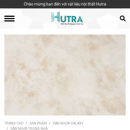
Chào mừng bạn đến với vật liệu nội thất Hutra
TRANG CHỦ
SẢN PHẨM
SÀN NHỰA GALAXY
SÀN NHỰA TRONG NHÀ