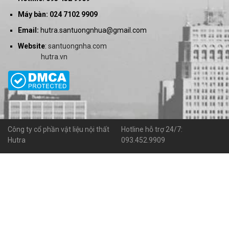
Máy bàn: 024 7102 9909
Email:
hutra.santuongnhua@gmail.com
Website
:
santuongnha.com
hutra.vn
Công ty cổ phần vật liệu nội thất
Hotline hỗ trợ 24/7:
Hutra
093.452.9909