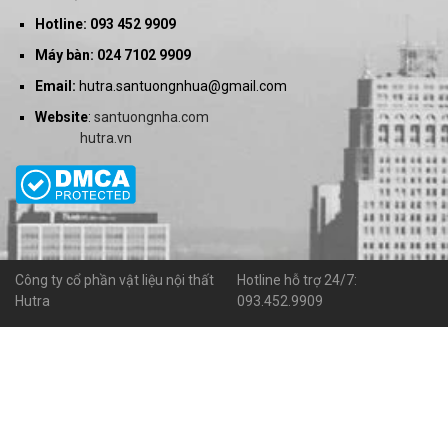
Hotline: 093 452 9909
Máy bàn: 024 7102 9909
Email:
hutra.santuongnhua@gmail.com
Website
:
santuongnha.com
hutra.vn
Công ty cổ phần vật liệu nội thất
Hotline hỗ trợ 24/7:
Hutra
093.452.9909