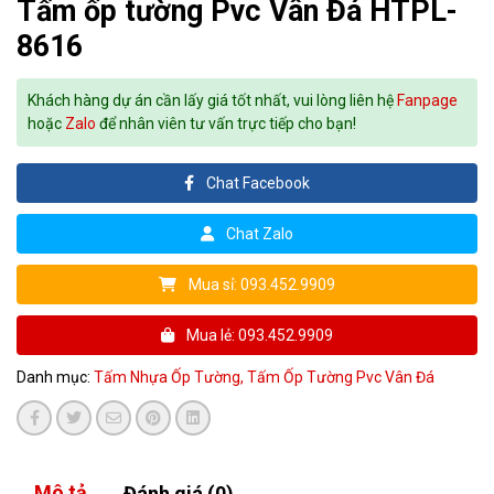
Tấm ốp tường Pvc Vân Đá HTPL-
8616
Khách hàng dự án cần lấy giá tốt nhất, vui lòng liên hệ
Fanpage
hoặc
Zalo
để nhân viên tư vấn trực tiếp cho bạn!
Chat Facebook
Chat Zalo
Mua sỉ: 093.452.9909
Mua lẻ: 093.452.9909
Danh mục:
Tấm Nhựa Ốp Tường,
Tấm Ốp Tường Pvc Vân Đá
Mô tả
Đánh giá (0)