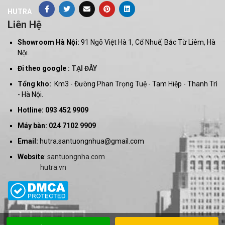
HUTRA
Liên Hệ
Showroom Hà Nội:
91 Ngõ Việt Hà 1, Cổ Nhuế, Bắc Từ Liêm, Hà
Nội.
Đi theo google :
TẠI ĐÂY
Tổng kho:
Km3 - Đường Phan Trọng Tuệ - Tam Hiệp - Thanh Trì
- Hà Nội.
Hotline: 093 452 9909
Máy bàn: 024 7102 9909
Email:
hutra.santuongnhua@gmail.com
Website
:
santuongnha.com
hutra.vn