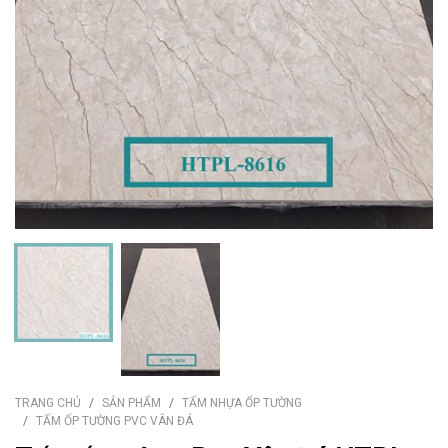
TRANG CHỦ
SẢN PHẨM
TẤM NHỰA ỐP TƯỜNG
TẤM ỐP TƯỜNG PVC VÂN ĐÁ