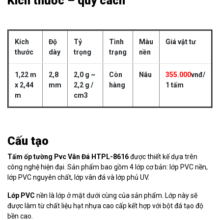
Kích thước – quy cách
Kích
Độ
Tỷ
Tình
Màu
Giá vật tư
thước
dày
trọng
trạng
nền
1,22 m
2,8
2,0 g ~
Còn
Nâu
355.000
vnđ/
x 2,44
mm
2,2 g /
hàng
1 tấm
m
cm3
Cấu tạo
Tấm ốp tường Pvc Vân Đá HTPL-8616
được thiết kế dựa trên
công nghệ hiện đại. Sản phẩm bao gồm 4 lớp cơ bản: lớp PVC nền,
lớp PVC nguyên chất, lớp vân đá và lớp phủ UV.
Lớp PVC
nền là lớp ở mặt dưới cùng của sản phẩm. Lớp này sẽ
được làm từ chất liệu hạt nhựa cao cấp kết hợp với bột đá tạo độ
bền cao.