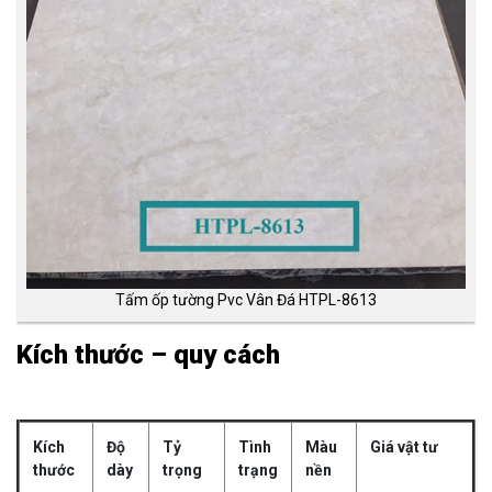
Tấm ốp tường Pvc Vân Đá HTPL-8613
Kích thước – quy cách
Kích
Độ
Tỷ
Tình
Màu
Giá vật tư
thước
dày
trọng
trạng
nền