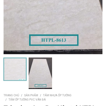
TRANG CHỦ
SẢN PHẨM
TẤM NHỰA ỐP TƯỜNG
TẤM ỐP TƯỜNG PVC VÂN ĐÁ