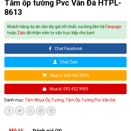
Tấm ốp tường Pvc Vân Đá HTPL-
8613
Khách hàng dự án cần lấy giá tốt nhất, vui lòng liên hệ
Fanpage
hoặc
Zalo
để nhân viên tư vấn trực tiếp cho bạn!
Chat Facebook
Chat Zalo
Mua sỉ: 093.452.9909
Mua lẻ: 093.452.9909
Danh mục:
Tấm Nhựa Ốp Tường,
Tấm Ốp Tường Pvc Vân Đá
Mô tả
Đánh giá (0)