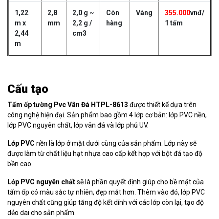
1,22
2,8
2,0 g ~
Còn
Vàng
355.000
vnđ/
m x
mm
2,2 g /
hàng
1 tấm
2,44
cm3
m
Cấu tạo
Tấm ốp tường Pvc Vân Đá HTPL-8613
được thiết kế dựa trên
công nghệ hiện đại. Sản phẩm bao gồm 4 lớp cơ bản: lớp PVC nền,
lớp PVC nguyên chất, lớp vân đá và lớp phủ UV.
Lớp PVC
nền là lớp ở mặt dưới cùng của sản phẩm. Lớp này sẽ
được làm từ chất liệu hạt nhựa cao cấp kết hợp với bột đá tạo độ
bền cao.
Lớp PVC nguyên chất
sẽ là phần quyết định giúp cho bề mặt của
tấm ốp có màu sắc tự nhiên, đẹp mắt hơn. Thêm vào đó, lớp PVC
nguyên chất cũng giúp tăng độ kết dính với các lớp còn lại, tạo độ
dẻo dai cho sản phẩm.