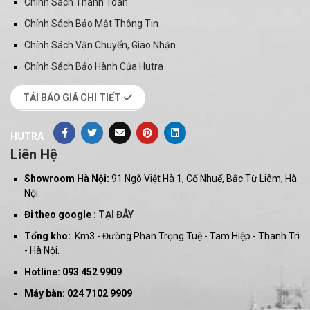
Chính Sách Thanh Toán
Chính Sách Bảo Mật Thông Tin
Chính Sách Vận Chuyển, Giao Nhận
Chính Sách Bảo Hành Của Hutra
TẢI BÁO GIÁ CHI TIẾT
HUTRA
Liên Hệ
Showroom Hà Nội:
91 Ngõ Việt Hà 1, Cổ Nhuế, Bắc Từ Liêm, Hà
Nội.
Đi theo google :
TẠI ĐÂY
Tổng kho:
Km3 - Đường Phan Trọng Tuệ - Tam Hiệp - Thanh Trì
- Hà Nội.
Hotline: 093 452 9909
Máy bàn: 024 7102 9909