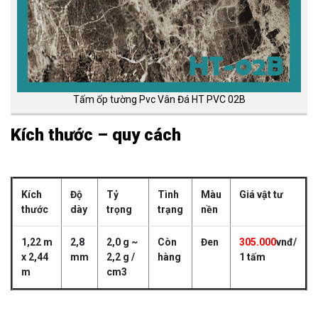
Tấm ốp tường Pvc Vân Đá HT PVC 02B
Kích thước – quy cách
Kích
Độ
Tỷ
Tình
Màu
Giá vật tư
thước
dày
trọng
trạng
nền
1,22 m
2,8
2,0 g ~
Còn
Đen
305.000
vnđ/
x 2,44
mm
2,2 g /
hàng
1 tấm
m
cm3