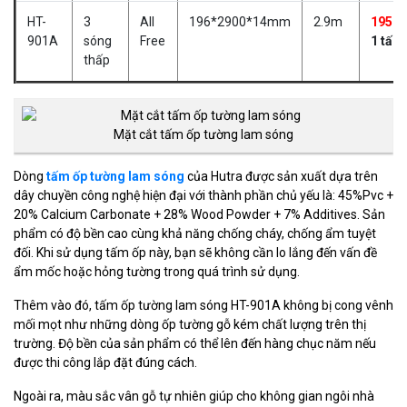
HT-
3
All
196*2900*14mm
2.9m
195.0
901A
sóng
Free
1 tấm
thấp
Mặt cắt tấm ốp tường lam sóng
Dòng
tấm ốp tường lam sóng
của Hutra được sản xuất dựa trên
dây chuyền công nghệ hiện đại với thành phần chủ yếu là: 45%Pvc +
20% Calcium Carbonate + 28% Wood Powder + 7% Additives. Sản
phẩm có độ bền cao cùng khả năng chống cháy, chống ẩm tuyệt
đối. Khi sử dụng tấm ốp này, bạn sẽ không cần lo lắng đến vấn đề
ẩm mốc hoặc hỏng tường trong quá trình sử dụng.
Thêm vào đó, tấm ốp tường lam sóng HT-901A không bị cong vênh
mối mọt như những dòng ốp tường gỗ kém chất lượng trên thị
trường. Độ bền của sản phẩm có thể lên đến hàng chục năm nếu
được thi công lắp đặt đúng cách.
Ngoài ra, màu sắc vân gỗ tự nhiên giúp cho không gian ngôi nhà