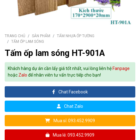
TRANG CHỦ
SẢN PHẨM
TẤM NHỰA ỐP TƯỜNG
TẤM ỐP LAM SÓNG
Tấm ốp lam sóng HT-901A
Khách hàng dự án cần lấy giá tốt nhất, vui lòng liên hệ
Fanpage
hoặc
Zalo
để nhân viên tư vấn trực tiếp cho bạn!
Chat Facebook
Chat Zalo
Mua sỉ: 093.452.9909
Mua lẻ: 093.452.9909