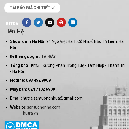
TẢI BÁO GIÁ CHI TIẾT
HUTRA
Liên Hệ
Showroom Hà Nội:
91 Ngõ Việt Hà 1, Cổ Nhuế, Bắc Từ Liêm, Hà
Nội.
Đi theo google :
TẠI ĐÂY
Tổng kho:
Km3 - Đường Phan Trọng Tuệ - Tam Hiệp - Thanh Trì
- Hà Nội.
Hotline: 093 452 9909
Máy bàn: 024 7102 9909
Email:
hutra.santuongnhua@gmail.com
Website
:
santuongnha.com
hutra.vn