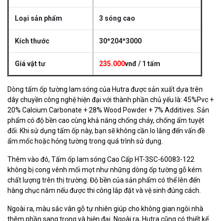
Loại sản phẩm
3 sóng cao
Kích thước
30*204*3000
Giá vật tư
235.000
vnđ / 1 tấm
Dòng tấm ốp tường lam sóng của Hutra được sản xuất dựa trên
dây chuyền công nghệ hiện đại với thành phần chủ yếu là: 45%Pvc +
20% Calcium Carbonate + 28% Wood Powder + 7% Additives. Sản
phẩm có độ bền cao cùng khả năng chống cháy, chống ẩm tuyệt
đối. Khi sử dụng tấm ốp này, bạn sẽ không cần lo lắng đến vấn đề
ẩm mốc hoặc hỏng tường trong quá trình sử dụng.
Thêm vào đó, Tấm ốp lam sóng Cao Cấp HT-3SC-60083-122
không bị cong vênh mối mọt như những dòng ốp tường gỗ kém
chất lượng trên thị trường. Độ bền của sản phẩm có thể lên đến
hàng chục năm nếu được thi công lắp đặt và vệ sinh đúng cách.
Ngoài ra, màu sắc vân gỗ tự nhiên giúp cho không gian ngôi nhà
thêm phần sang trọng và hiện đại. Ngoài ra, Hutra cũng có thiết kế