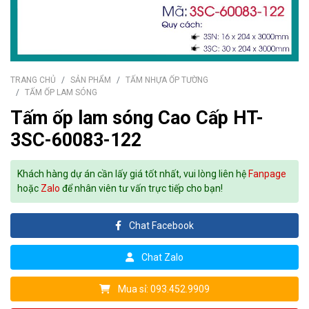
TRANG CHỦ
SẢN PHẨM
TẤM NHỰA ỐP TƯỜNG
TẤM ỐP LAM SÓNG
Tấm ốp lam sóng Cao Cấp HT-
3SC-60083-122
Khách hàng dự án cần lấy giá tốt nhất, vui lòng liên hệ
Fanpage
hoặc
Zalo
để nhân viên tư vấn trực tiếp cho bạn!
Chat Facebook
Chat Zalo
Mua sỉ: 093.452.9909