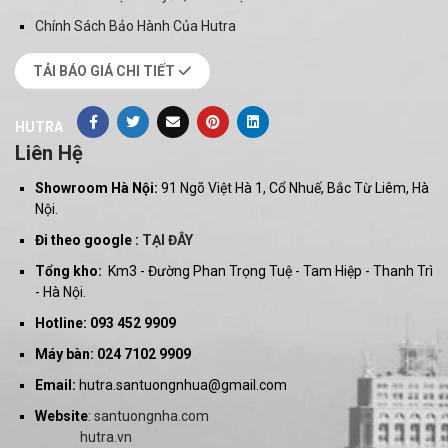
Chính Sách Bảo Hành Của Hutra
TẢI BÁO GIÁ CHI TIẾT
HUTRA
Liên Hệ
Showroom Hà Nội:
91 Ngõ Việt Hà 1, Cổ Nhuế, Bắc Từ Liêm, Hà
Nội.
Đi theo google :
TẠI ĐÂY
Tổng kho:
Km3 - Đường Phan Trọng Tuệ - Tam Hiệp - Thanh Trì
- Hà Nội.
Hotline: 093 452 9909
Máy bàn: 024 7102 9909
Email:
hutra.santuongnhua@gmail.com
Website
:
santuongnha.com
hutra.vn