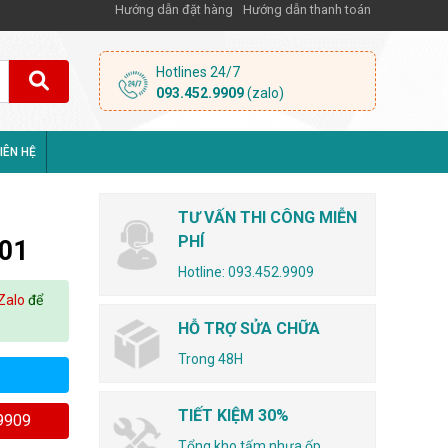
Hướng dẫn đặt hàng
Hướng dẫn thanh toán
Hotlines 24/7
093.452.9909
(zalo)
IÊN HỆ
TƯ VẤN THI CÔNG MIỄN
PHÍ
01
Hotline: 093.452.9909
Zalo
để
HỖ TRỢ SỬA CHỮA
Trong 48H
TIẾT KIỆM 30%
.9909
Tổng kho tấm nhựa ốp