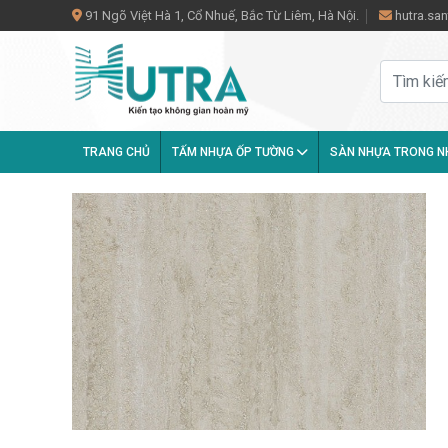
91 Ngõ Việt Hà 1, Cổ Nhuế, Bắc Từ Liêm, Hà Nội.
hutra.s
TRANG CHỦ
TẤM NHỰA ỐP TƯỜNG
SÀN NHỰA TRONG 