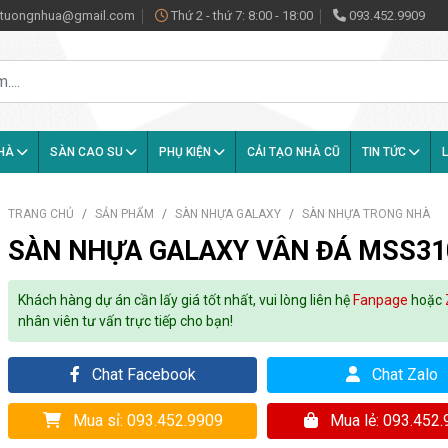
antuongnhua@gmail.com
Thứ 2 - thứ 7: 8:00 - 18:00
093.452.9909
NHÀ
SÀN CAO SU
PHỤ KIỆN
CẢI TẠO NHÀ CŨ
TIN TỨC
L
TRANG CHỦ
SẢN PHẨM
SÀN NHỰA GALAXY
SÀN NHỰA TRONG NHÀ
SÀN NHỰA GALAXY VÂN ĐÁ MSS31
Khách hàng dự án cần lấy giá tốt nhất, vui lòng liên hệ
Fanpage
hoặc
nhân viên tư vấn trực tiếp cho bạn!
Chat Facebook
Chat Zalo
Mua sỉ: 093.452.9909
Mua lẻ: 093.452