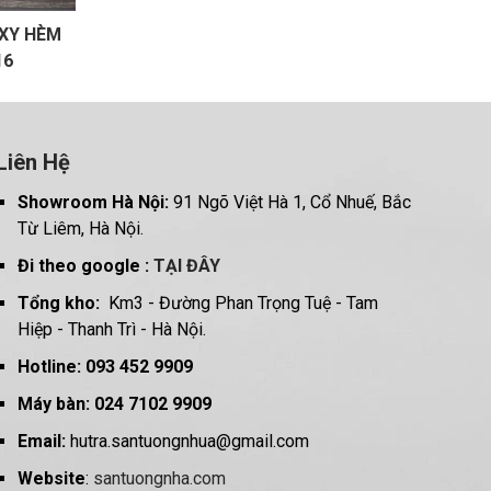
XY HÈM
16
Liên Hệ
Showroom Hà Nội:
91 Ngõ Việt Hà 1, Cổ Nhuế, Bắc
Từ Liêm, Hà Nội.
Đi theo google :
TẠI ĐÂY
Tổng kho:
Km3 - Đường Phan Trọng Tuệ - Tam
Hiệp - Thanh Trì - Hà Nội.
Hotline: 093 452 9909
Máy bàn: 024 7102 9909
Email:
hutra.santuongnhua@gmail.com
Website
:
santuongnha.com