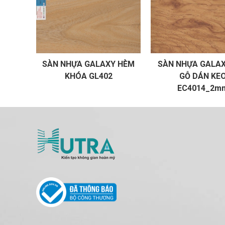
SÀN NHỰA GALAXY HÈM
SÀN NHỰA GALAX
KHÓA GL402
GỖ DÁN KE
EC4014_2m