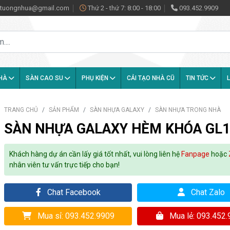
antuongnhua@gmail.com
Thứ 2 - thứ 7: 8:00 - 18:00
093.452.9909
NHÀ
SÀN CAO SU
PHỤ KIỆN
CẢI TẠO NHÀ CŨ
TIN TỨC
L
TRANG CHỦ
SẢN PHẨM
SÀN NHỰA GALAXY
SÀN NHỰA TRONG NHÀ
SÀN NHỰA GALAXY HÈM KHÓA GL1
Khách hàng dự án cần lấy giá tốt nhất, vui lòng liên hệ
Fanpage
hoặc
nhân viên tư vấn trực tiếp cho bạn!
Chat Facebook
Chat Zalo
Mua sỉ: 093.452.9909
Mua lẻ: 093.452