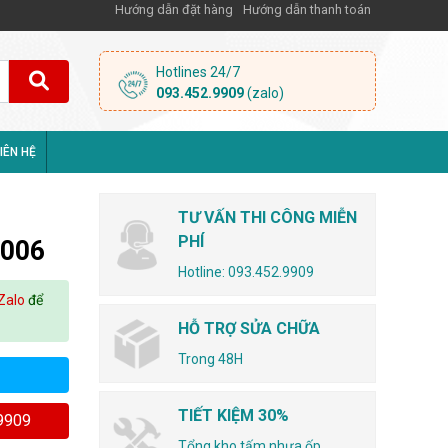
Hướng dẫn đặt hàng
Hướng dẫn thanh toán
Hotlines 24/7
093.452.9909
(zalo)
IÊN HỆ
TƯ VẤN THI CÔNG MIỄN
PHÍ
006
Hotline: 093.452.9909
Zalo
để
HỖ TRỢ SỬA CHỮA
Trong 48H
TIẾT KIỆM 30%
.9909
Tổng kho tấm nhựa ốp