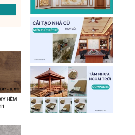
XY HÈM
11