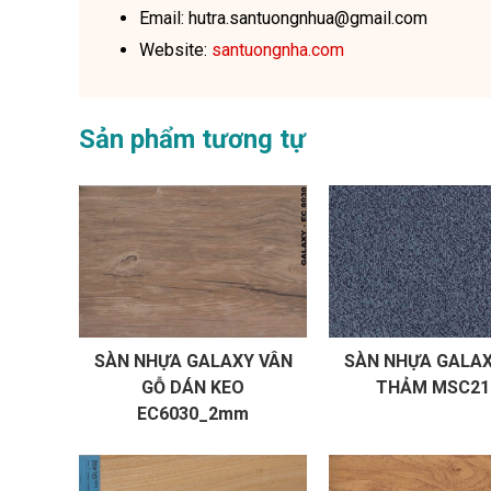
Email: hutra.santuongnhua@gmail.com
Website:
santuongnha.com
Sản phẩm tương tự
SÀN NHỰA GALAXY VÂN
SÀN NHỰA GALAX
GỖ DÁN KEO
THẢM MSC21
EC6030_2mm