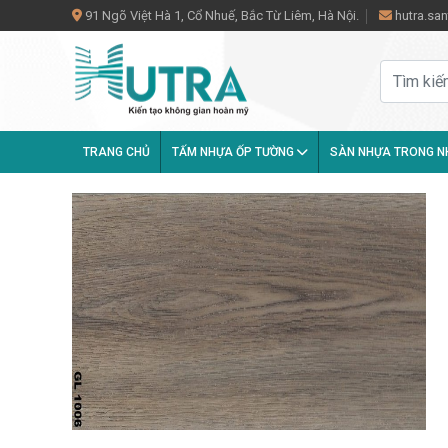
91 Ngõ Việt Hà 1, Cổ Nhuế, Bắc Từ Liêm, Hà Nội.
hutra.s
TRANG CHỦ
TẤM NHỰA ỐP TƯỜNG
SÀN NHỰA TRONG 