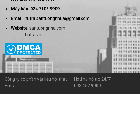
Máy bàn: 024 7102 9909
Email:
hutra.santuongnhua@gmail.com
Website
:
santuongnha.com
hutra.vn
Công ty cổ phần vật liệu nội thất
Hotline hỗ trợ 24/7:
Hutra
093.452.9909