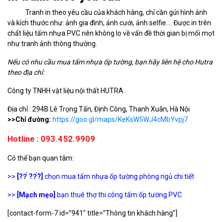
Tranh in theo yêu cầu của khách hàng, chỉ cần gửi hình ảnh
và kích thước như: ảnh gia đình, ảnh cưới, ảnh selfie…. Được in trên
chất liệu tấm nhựa PVC nên không lo về vấn đề thời gian bị mối mọt
như tranh ảnh thông thường.
Nếu có nhu cầu mua tấm nhựa ốp tường, bạn hãy liên hệ cho Hutra
theo địa chỉ:
Công ty TNHH vật liệu nội thất HUTRA
Địa chỉ : 294B Lê Trọng Tấn, Định Công, Thanh Xuân, Hà Nội
>>Chỉ đường:
https://goo.gl/maps/KeKsW5WJ4cMbYvpj7
Hotline : 093.452.9909
Có thể bạn quan tâm:
>>
[??́ ??́?]
chọn mua tấm nhựa ốp tường phòng ngủ chi tiết
>>
[Mạch mẹo]
bạn thuê thợ thi công tấm ốp tường PVC
[contact-form-7 id=”941″ title=”Thông tin khách hàng”]