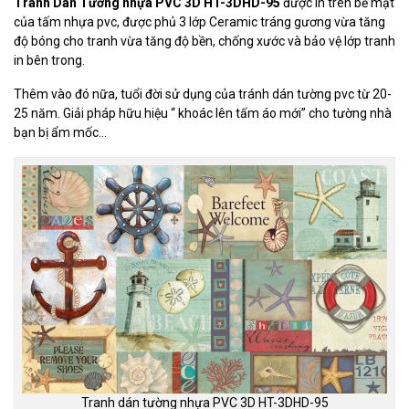
Tranh Dán Tường nhựa PVC
3D HT-3DHD-95
được in trên bề mặt
của tấm nhựa pvc, được phủ 3 lớp Ceramic tráng gương vừa tăng
độ bóng cho tranh vừa tăng độ bền, chống xước và bảo vệ lớp tranh
in bên trong.
Thêm vào đó nữa, tuổi đời sử dụng của tránh dán tường pvc từ 20-
25 năm. Giải pháp hữu hiệu “ khoác lên tấm áo mới” cho tường nhà
bạn bị ẩm mốc…
Tranh dán tường nhựa PVC 3D HT-3DHD-95