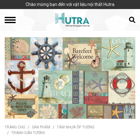
Chào mừng bạn đến với vật liệu nội thất Hutra
TRANG CHỦ
SẢN PHẨM
TẤM NHỰA ỐP TƯỜNG
TRANH DÁN TƯỜNG