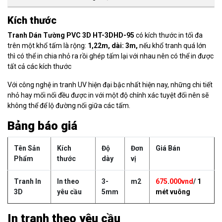
Kích thước
Tranh Dán Tường PVC
3D HT-3DHD-95
có kích thước in tối đa
trên một khổ tấm là rộng:
1,22m, dài: 3m,
nếu khổ tranh quá lớn
thì có thể in chia nhỏ ra rồi ghép tấm lại với nhau nên có thể in được
tất cả các kích thước
Với công nghệ in tranh UV hiện đại bậc nhất hiện nay, những chi tiết
nhỏ hay mối nối đều được in với một độ chính xác tuyệt đối nên sẽ
không thể để lộ đường nối giữa các tấm.
Bảng báo giá
Tên Sản
Kích
Độ
Đơn
Giá Bán
Phẩm
thước
dày
vị
Tranh In
In theo
3-
m2
675
.
000vnd
/
1
3D
yêu cầu
5mm
mét vuông
In tranh theo yêu cầu