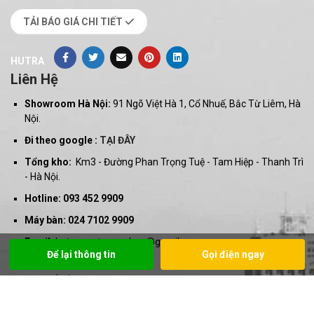
TẢI BÁO GIÁ CHI TIẾT
HUTRA
Liên Hệ
Showroom Hà Nội:
91 Ngõ Việt Hà 1, Cổ Nhuế, Bắc Từ Liêm, Hà
Nội.
Đi theo google :
TẠI ĐÂY
Tổng kho:
Km3 - Đường Phan Trọng Tuệ - Tam Hiệp - Thanh Trì
- Hà Nội.
Hotline: 093 452 9909
Máy bàn: 024 7102 9909
Email:
hutra.santuongnhua@gmail.com
Để lại thông tin
Gọi điện ngay
Website
:
santuongnha.com
hutra.vn