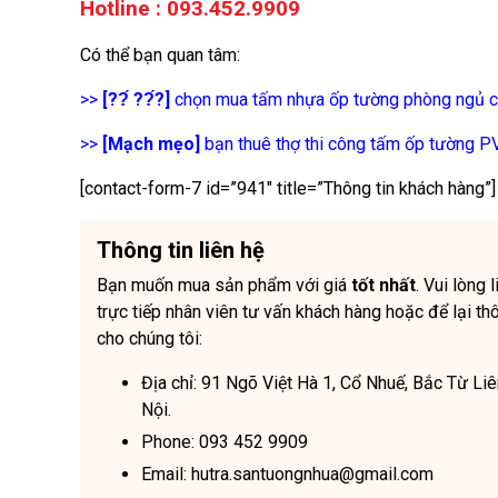
Hotline : 093.452.9909
Có thể bạn quan tâm:
>>
[??́ ??́?]
chọn mua tấm nhựa ốp tường phòng ngủ ch
>>
[Mạch mẹo]
bạn thuê thợ thi công tấm ốp tường P
[contact-form-7 id=”941″ title=”Thông tin khách hàng”]
Thông tin liên hệ
Bạn muốn mua sản phẩm với giá
tốt nhất
. Vui lòng 
trực tiếp nhân viên tư vấn khách hàng hoặc để lại thô
cho chúng tôi:
Địa chỉ: 91 Ngõ Việt Hà 1, Cổ Nhuế, Bắc Từ Li
Nội.
Phone: 093 452 9909
Email: hutra.santuongnhua@gmail.com