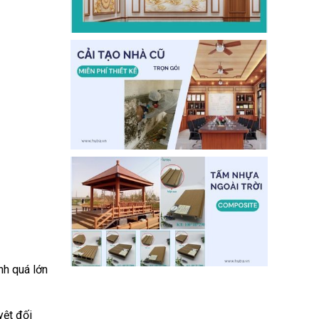
nh quá lớn
yệt đối