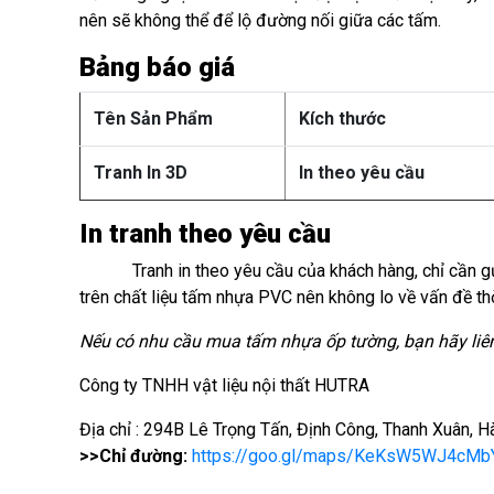
nên sẽ không thể để lộ đường nối giữa các tấm.
Bảng báo giá
Tên Sản Phẩm
Kích thước
Tranh In 3D
In theo yêu cầu
In tranh theo yêu cầu
Tranh in theo yêu cầu của khách hàng, chỉ cần gửi hì
trên chất liệu tấm nhựa PVC nên không lo về vấn đề th
Nếu có nhu cầu mua tấm nhựa ốp tường, bạn hãy liên 
Công ty TNHH vật liệu nội thất HUTRA
Địa chỉ : 294B Lê Trọng Tấn, Định Công, Thanh Xuân, H
>>Chỉ đường:
https://goo.gl/maps/KeKsW5WJ4cMb