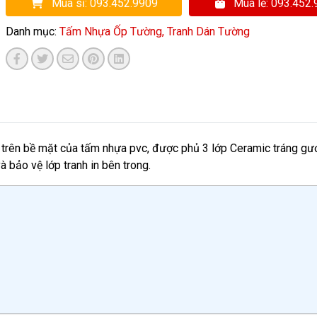
Mua sỉ: 093.452.9909
Mua lẻ: 093.452
Danh mục:
Tấm Nhựa Ốp Tường,
Tranh Dán Tường
rên bề mặt của tấm nhựa pvc, được phủ 3 lớp Ceramic tráng gư
 bảo vệ lớp tranh in bên trong.