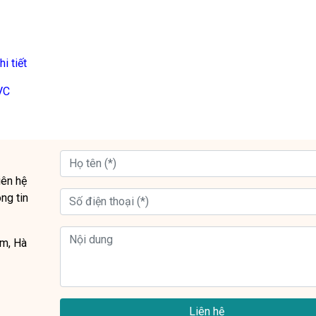
i tiết
VC
liên hệ
ng tin
êm, Hà
Liên hệ