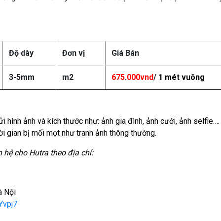
Độ dày
Đơn vị
Giá Bán
3-5mm
m2
675
.
000vnd
/
1 mét vuông
nh ảnh và kích thước như: ảnh gia đình, ảnh cưới, ảnh selfie….
ời gian bị mối mọt như tranh ảnh thông thường.
hệ cho Hutra theo địa chỉ:
à Nội
Yvpj7