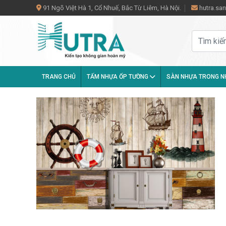
91 Ngõ Việt Hà 1, Cổ Nhuế, Bắc Từ Liêm, Hà Nội.
hutra.s
TRANG CHỦ
TẤM NHỰA ỐP TƯỜNG
SÀN NHỰA TRONG 