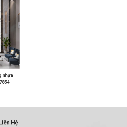
g nhựa
7854
Liên Hệ