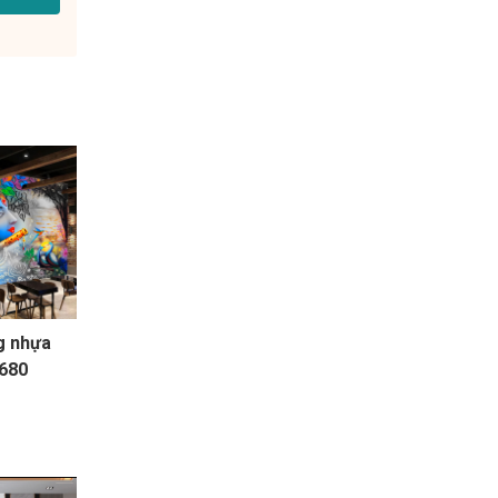
g nhựa
680