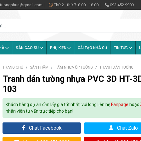
antuongnhua@gmail.com
Thứ 2 - thứ 7: 8:00 - 18:00
093.452.9909
NHÀ
SÀN CAO SU
PHỤ KIỆN
CẢI TẠO NHÀ CŨ
TIN TỨC
L
TRANG CHỦ
SẢN PHẨM
TẤM NHỰA ỐP TƯỜNG
TRANH DÁN TƯỜNG
Tranh dán tường nhựa PVC 3D HT-3
103
Khách hàng dự án cần lấy giá tốt nhất, vui lòng liên hệ
Fanpage
hoặc
nhân viên tư vấn trực tiếp cho bạn!
Chat Facebook
Chat Zalo