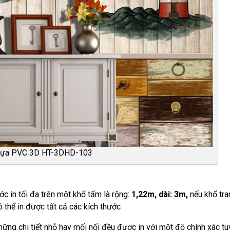
nhựa PVC 3D HT-3DHD-103
ớc in tối đa trên một khổ tấm là rộng:
1,22m, dài: 3m,
nếu khổ tra
có thể in được tất cả các kích thước
những chi tiết nhỏ hay mối nối đều được in với một độ chính xác tu