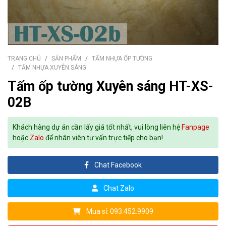
TRANG CHỦ
SẢN PHẨM
TẤM NHỰA ỐP TƯỜNG
TẤM NHỰA XUYÊN SÁNG
Tấm ốp tường Xuyên sáng HT-XS-
02B
Khách hàng dự án cần lấy giá tốt nhất, vui lòng liên hệ
Fanpage
hoặc
Zalo
để nhân viên tư vấn trực tiếp cho bạn!
Chat Facebook
Chat Zalo
Mua sỉ: 093.452.9909