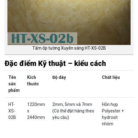
Tấm ốp tường Xuyên sáng HT-XS-02B
Đặc điểm Kỹ thuật – kiểu cách
Tên
Kích
Độ dày
Chất liệu
sản
thước
phẩm
HT-
1220mm
2mm, 5mm và 7mm
Hỗn hợp
XS-
x
(Có thể đặt hàng theo
Polyester +
02B
2440mm
yêu cầu)
hydroxit
nhôm