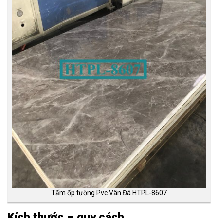
Tấm ốp tường Pvc Vân Đá HTPL-8607
Kích thước – quy cách