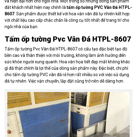
và hiện đại hơn cho ngôi nhà. Một trong số những dòng sản phẩm
đắt khách nhất hiện nay chính là
tấm ốp tường PVC Vân Đá HTPL-
8607
. Sản phẩm được thiết kế với hoa văn vân đá tự nhiên kết hợp
với chất liệu cao cấp chắc chắn là công cụ tốt nhất để trang trí cho
ngôi nhà của bạn.
Tấm ốp tường Pvc Vân Đá HTPL-8607
Tấm ốp tường Pvc Vân Đá HTPL-8607 có cấu tạo đặc biệt tạo độ
bền cao và thân thiện với môi trường, không làm ảnh hưởng đến
sức khỏe người xung quanh. Hoa văn họa tiết đẹp mắt không khác
gì đá thật chính là lợi thế của dòng sản phẩm này. Đặc biệt, chi phí
cho tấm ốp tường PVC vân đá rẻ hơn rất nhiều so với việc sử dụng
đá tự nhiên. Việc vận chuyển, lắp đặt cũng trở nên dễ dàng hơn.