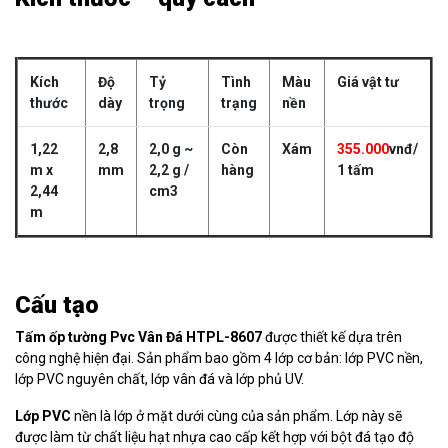
Kích
Độ
Tỷ
Tình
Màu
Giá vật tư
thước
dày
trọng
trạng
nền
1,22
2,8
2,0 g ~
Còn
Xám
355.000
vnđ/
m x
mm
2,2 g /
hàng
1 tấm
2,44
cm3
m
Cấu tạo
Tấm ốp tường Pvc Vân Đá HTPL-8607
được thiết kế dựa trên
công nghệ hiện đại. Sản phẩm bao gồm 4 lớp cơ bản: lớp PVC nền,
lớp PVC nguyên chất, lớp vân đá và lớp phủ UV.
Lớp PVC
nền là lớp ở mặt dưới cùng của sản phẩm. Lớp này sẽ
được làm từ chất liệu hạt nhựa cao cấp kết hợp với bột đá tạo độ