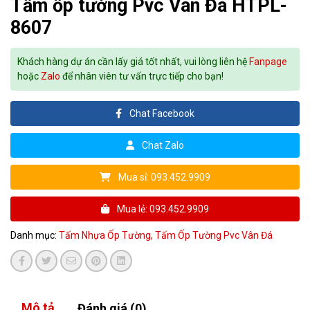
Tấm ốp tường Pvc Vân Đá HTPL-
8607
Khách hàng dự án cần lấy giá tốt nhất, vui lòng liên hệ
Fanpage
hoặc
Zalo
để nhân viên tư vấn trực tiếp cho bạn!
Chat Facebook
Chat Zalo
Mua sỉ: 093.452.9909
Mua lẻ: 093.452.9909
Danh mục:
Tấm Nhựa Ốp Tường,
Tấm Ốp Tường Pvc Vân Đá
Mô tả
Đánh giá (0)