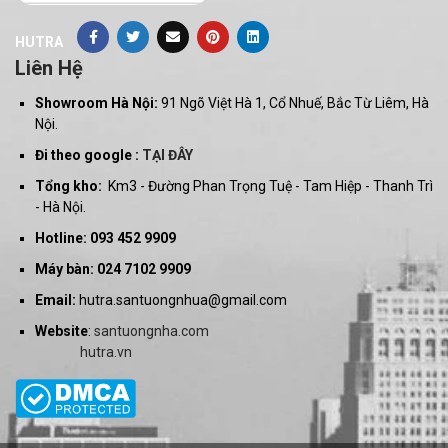
HUTRA
Liên Hệ
Showroom Hà Nội:
91 Ngõ Việt Hà 1, Cổ Nhuế, Bắc Từ Liêm, Hà
Nội.
Đi theo google :
TẠI ĐÂY
Tổng kho:
Km3 - Đường Phan Trọng Tuệ - Tam Hiệp - Thanh Trì
- Hà Nội.
Hotline: 093 452 9909
Máy bàn: 024 7102 9909
Email:
hutra.santuongnhua@gmail.com
Website
:
santuongnha.com
hutra.vn