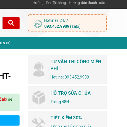
Hướng dẫn đặt hàng
Hướng dẫn thanh toán
Hotlines 24/7
093.452.9909
(zalo)
IÊN HỆ
TƯ VẤN THI CÔNG MIỄN
PHÍ
HT-
Hotline: 093.452.9909
HỖ TRỢ SỬA CHỮA
Zalo
để
Trong 48H
TIẾT KIỆM 30%
Tổng kho tấm nhựa ốp