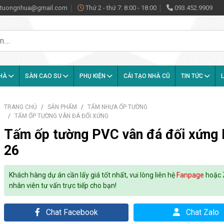
antuongnhua@gmail.com
Thứ 2 - thứ 7: 8:00 - 18:00
093.452.9909
NHÀ
SÀN CAO SU
PHỤ KIỆN
CẢI TẠO NHÀ CŨ
TIN TỨC
L
TRANG CHỦ
SẢN PHẨM
TẤM NHỰA ỐP TƯỜNG
TẤM ỐP TƯỜNG VÂN ĐÁ ĐỐI XỨNG
Tấm ốp tường PVC vân đá đối xứng 
26
Khách hàng dự án cần lấy giá tốt nhất, vui lòng liên hệ
Fanpage
hoặc
nhân viên tư vấn trực tiếp cho bạn!
Chat Facebook
Chat Zalo