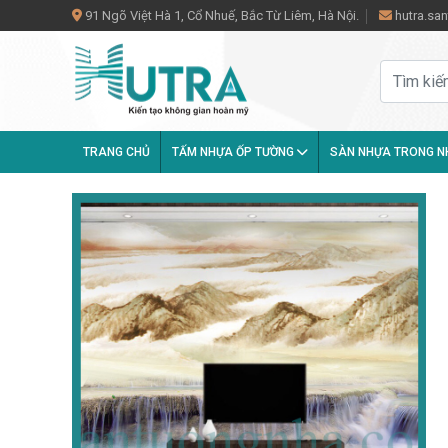
91 Ngõ Việt Hà 1, Cổ Nhuế, Bắc Từ Liêm, Hà Nội.
hutra.s
TRANG CHỦ
TẤM NHỰA ỐP TƯỜNG
SÀN NHỰA TRONG 