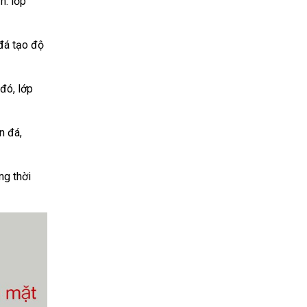
n: lớp
đá tạo độ
đó, lớp
n đá,
ng thời