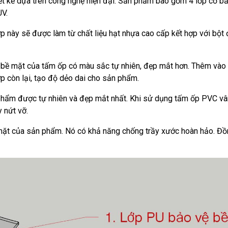
ết kế dựa trên công nghệ hiện đại. Sản phẩm bao gồm 4 lớp cơ bả
UV.
 này sẽ được làm từ chất liệu hạt nhựa cao cấp kết hợp với bột 
 bề mặt của tấm ốp có màu sắc tự nhiên, đẹp mắt hơn. Thêm vào 
p còn lại, tạo độ dẻo dai cho sản phẩm.
phẩm được tự nhiên và đẹp mắt nhất. Khi sử dụng tấm ốp PVC vâ
 nứt vỡ.
 mặt của sản phẩm. Nó có khả năng chống trầy xước hoàn hảo. Đồ