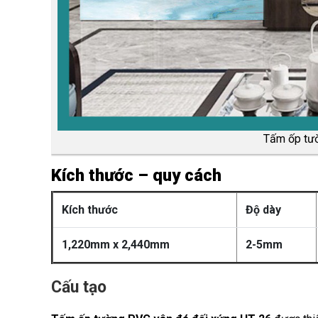
Tấm ốp tư
Kích thước – quy cách
Kích thước
Độ dày
1,220mm x 2,440mm
2-5mm
Cấu tạo