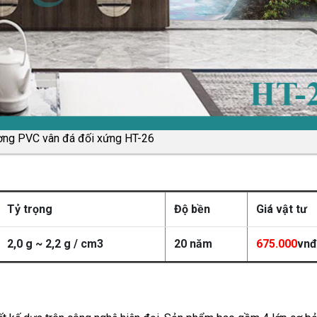
ờng PVC vân đá đối xứng HT-26
Tỷ trọng
Độ bền
Giá vật tư
2,0 g ~ 2,2 g / cm3
20 năm
675.000
vnđ