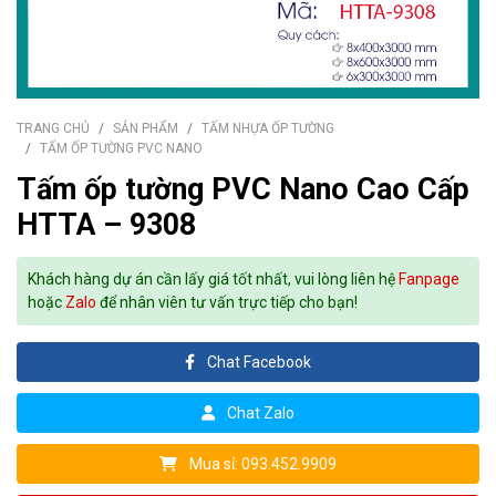
TRANG CHỦ
SẢN PHẨM
TẤM NHỰA ỐP TƯỜNG
TẤM ỐP TƯỜNG PVC NANO
Tấm ốp tường PVC Nano Cao Cấp
HTTA – 9308
Khách hàng dự án cần lấy giá tốt nhất, vui lòng liên hệ
Fanpage
hoặc
Zalo
để nhân viên tư vấn trực tiếp cho bạn!
Chat Facebook
Chat Zalo
Mua sỉ: 093.452.9909