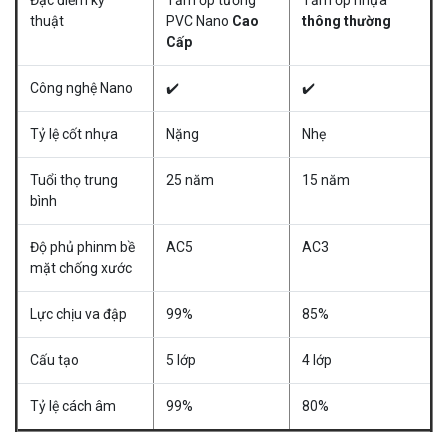
Đặc điểm kỹ
Tấm ốp tường
Tấm ốp nhựa
thuật
PVC Nano
Cao
thông thường
Cấp
Công nghệ Nano
✔️
✔️
Tỷ lệ cốt nhựa
Nặng
Nhẹ
Tuổi thọ trung
25 năm
15 năm
bình
Độ phủ phinm bề
AC5
AC3
mặt chống xước
Lực chịu va đập
99%
85%
Cấu tạo
5 lớp
4 lớp
Tỷ lệ cách âm
99%
80%