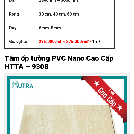
Dài
2800mm – 3000mm
Rộng
30 cm, 40 cm, 60 cm
Dày
6mm-8mm
Giá vật tư
235.000vnđ – 275.000vnđ /
1m²
Tấm ốp tường PVC Nano Cao Cấp
HTTA – 9308