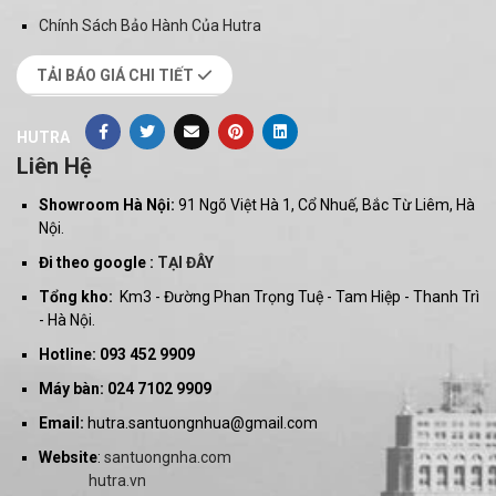
Chính Sách Bảo Hành Của Hutra
TẢI BÁO GIÁ CHI TIẾT
HUTRA
Liên Hệ
Showroom Hà Nội:
91 Ngõ Việt Hà 1, Cổ Nhuế, Bắc Từ Liêm, Hà
Nội.
Đi theo google :
TẠI ĐÂY
Tổng kho:
Km3 - Đường Phan Trọng Tuệ - Tam Hiệp - Thanh Trì
- Hà Nội.
Hotline: 093 452 9909
Máy bàn: 024 7102 9909
Email:
hutra.santuongnhua@gmail.com
Website
:
santuongnha.com
hutra.vn