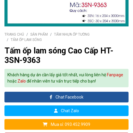
TRANG CHỦ
SẢN PHẨM
TẤM NHỰA ỐP TƯỜNG
TẤM ỐP LAM SÓNG
Tấm ốp lam sóng Cao Cấp HT-
3SN-9363
Khách hàng dự án cần lấy giá tốt nhất, vui lòng liên hệ
Fanpage
hoặc
Zalo
để nhân viên tư vấn trực tiếp cho bạn!
Chat Facebook
Chat Zalo
Mua sỉ: 093.452.9909