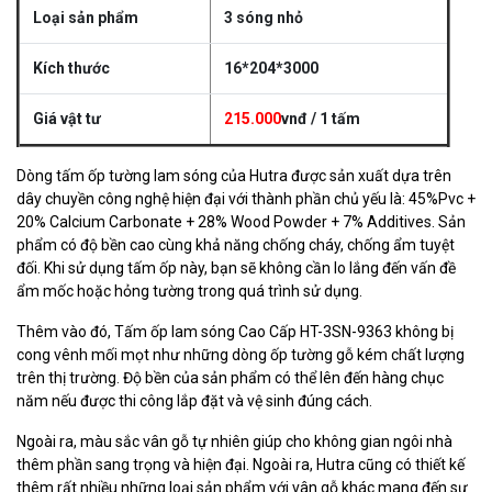
Loại sản phẩm
3 sóng nhỏ
Kích thước
16*204*3000
Giá vật tư
215.000
vnđ / 1 tấm
Dòng tấm ốp tường lam sóng của Hutra được sản xuất dựa trên
dây chuyền công nghệ hiện đại với thành phần chủ yếu là: 45%Pvc +
20% Calcium Carbonate + 28% Wood Powder + 7% Additives. Sản
phẩm có độ bền cao cùng khả năng chống cháy, chống ẩm tuyệt
đối. Khi sử dụng tấm ốp này, bạn sẽ không cần lo lắng đến vấn đề
ẩm mốc hoặc hỏng tường trong quá trình sử dụng.
Thêm vào đó, Tấm ốp lam sóng Cao Cấp HT-3SN-9363 không bị
cong vênh mối mọt như những dòng ốp tường gỗ kém chất lượng
trên thị trường. Độ bền của sản phẩm có thể lên đến hàng chục
năm nếu được thi công lắp đặt và vệ sinh đúng cách.
Ngoài ra, màu sắc vân gỗ tự nhiên giúp cho không gian ngôi nhà
thêm phần sang trọng và hiện đại. Ngoài ra, Hutra cũng có thiết kế
thêm rất nhiều những loại sản phẩm với vân gỗ khác mang đến sự