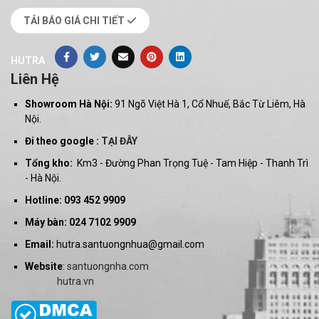
TẢI BÁO GIÁ CHI TIẾT
HUTRA
Liên Hệ
Showroom Hà Nội:
91 Ngõ Việt Hà 1, Cổ Nhuế, Bắc Từ Liêm, Hà
Nội.
Đi theo google :
TẠI ĐÂY
Tổng kho:
Km3 - Đường Phan Trọng Tuệ - Tam Hiệp - Thanh Trì
- Hà Nội.
Hotline: 093 452 9909
Máy bàn: 024 7102 9909
Email:
hutra.santuongnhua@gmail.com
Website
:
santuongnha.com
hutra.vn