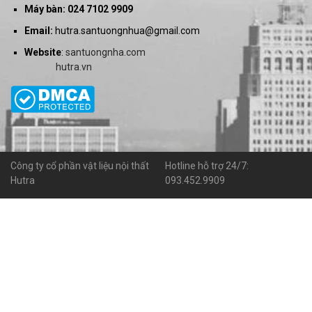
Máy bàn: 024 7102 9909
Email:
hutra.santuongnhua@gmail.com
Website
:
santuongnha.com
hutra.vn
Công ty cổ phần vật liệu nội thất
Hotline hỗ trợ 24/7:
Hutra
093.452.9909