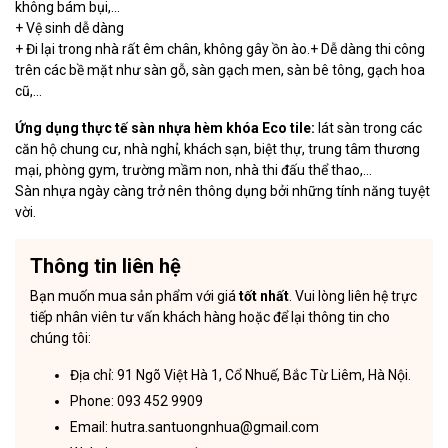
không bám bụi,…
+ Vệ sinh dễ dàng
+ Đi lại trong nhà rất êm chân, không gây ồn ào.+ Dễ dàng thi công
trên các bề mặt như sàn gỗ, sàn gạch men, sàn bê tông, gạch hoa
cũ,…
Ứng dụng thực tế sàn nhựa hèm khóa Eco tile:
lát sàn trong các
căn hộ chung cư, nhà nghỉ, khách sạn, biệt thự, trung tâm thương
mại, phòng gym, trường mầm non, nhà thi đấu thể thao,…
Sàn nhựa ngày càng trở nên thông dụng bởi những tính năng tuyệt
vời.
Thông tin liên hệ
Bạn muốn mua sản phẩm với giá
tốt nhất
. Vui lòng liên hệ trực
tiếp nhân viên tư vấn khách hàng hoặc để lại thông tin cho
chúng tôi:
Địa chỉ: 91 Ngõ Việt Hà 1, Cổ Nhuế, Bắc Từ Liêm, Hà Nội.
Phone: 093 452 9909
Email: hutra.santuongnhua@gmail.com