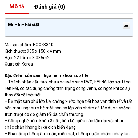
Mô tả
Đánh giá (0)
Mục lục bài viết
Mã sản phẩm:
ECO-3810
Kích thước: 935 x 150 x 4 mm
Hộp: 22 tấm = 3,086m2
Xuất xứ: Korea
Đặc điểm của sàn nhựa hèm khóa Eco tile:
+ Thành phần cấu tạo: nhựa nguyên sinh PVC, bột đá, lớp sợi tăng
liên kết, có tác dụng chống tình trạng cong vênh, co ngót khi có sự
thay đổi về thời tiết.
+ Bề mặt sàn phủ lớp UV chống xước, họa tiết hoa văn tinh tế và rất
bền màu, ngoài ra bề mặt còn có lớp vân nhám có tác dụng chống
trơn trượt do đó giảm tối đa chấn thương.
+ Công nghệ hèm khóa 3 nấc, liên kết giữa các tấm lại với nhau
chắc chắn không bị xê dịch biến dạng
+ Khả năng chống ẩm mốc, mối mọt, chống nước, chống cháy lan,