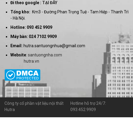
Đi theo google :
TẠI ĐÂY
Tổng kho:
Km3 - Đường Phan Trọng Tuệ - Tam Hiệp - Thanh Trì
- Hà Nội.
Hotline: 093 452 9909
Máy bàn: 024 7102 9909
Email:
hutra.santuongnhua@gmail.com
Website
:
santuongnha.com
hutra.vn
Công ty cổ phần vật liệu nội thất
Hotline hỗ trợ 24/7:
Hutra
093.452.9909