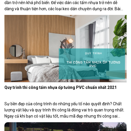
dần trở nên khá phổ biến. Để việc dán các tấm nhựa trở nên dễ
dàng và thuận tiện hơn, các loại keo dán chuyên dụng ra đời. Bài
viết dưới đây sẽ cung cấp các thông tin về keo […]
Quy trình thi công tấm nhựa ốp tường PVC chuẩn nhất 2021
Sự bền đẹp của công trình do những yếu tố nào quyết định? Chất
lượng vật liệu và quy trình thi công là đóng vai trò quan trọng nhất.
Ngay cả khi bạn có vật liệu tốt, mẫu mã đẹp nhưng thi công sai
nguyên tắc vẫn dẫn đến mất thẩm mỹ, dễ hư hỏng […]