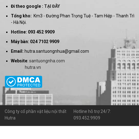
Đi theo google :
TẠI ĐÂY
Tổng kho:
Km3 - Đường Phan Trọng Tuệ - Tam Hiệp - Thanh Trì
- Hà Nội.
Hotline: 093 452 9909
Máy bàn: 024 7102 9909
Email:
hutra.santuongnhua@gmail.com
Website
:
santuongnha.com
hutra.vn
Công ty cổ phần vật liệu nội thất
Hotline hỗ trợ 24/7:
Hutra
093.452.9909