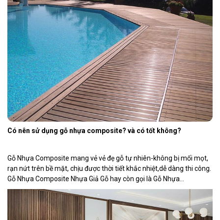
Có nên sử dụng gỗ nhựa composite? và có tốt không?
Gỗ Nhựa Composite mang vẻ vẻ đẹ gỗ tự nhiên-không bị mối mọt,
rạn nứt trên bề mặt, chịu được thời tiết khắc nhiệt,dễ dàng thi công.
Gỗ Nhựa Composite Nhựa Giả Gỗ hay còn gọi là Gỗ Nhựa
Composite là một nguyên liệu được tạo thành từ nhựa và bột
gỗ.Ngoài nhựa và bột […]