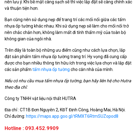
nên lưu ý. Khi bề mặt càng sạch sẽ thì việc lắp đặt sẽ càng chính xác
và thuận tiện hơn.
Bạn cũng nên sử dụng nẹp để trang trí các mối nối giữa các tấm
nhựa ốp tường khác nhau. Khi sử dụng nẹp sẽ làm cho mối nối trở
nên chắc chắn hơn, không làm mất đi tính thẩm mỹ của toàn bộ
không gian của ngôi nhà.
Trên đây là toàn bộ những ưu điểm cũng như cách lựa chọn, lắp
đặt sản phẩm tấm nhựa ốp tường trang trí. Hy vọng đã cung cấp
được cho bạn nhiều thông tin hữu ích trong việc lựa chọn và lắp đặt
các sản phẩm
tấm nhựa ốp tường
cho căn nhà của mình.
Nếu có nhu cầu mua tấm nhựa ốp tường, bạn hãy liên hệ cho Hutra
theo địa chỉ:
Công ty TNHH vật liệu nội thất HUTRA
Địa chỉ : CT1B Đơn Nguyên 2, KĐT Định Công, Hoàng Mai, Hà Nội.
Chỉ đường:
https://maps.app.goo.gl/tRMXT6RtmSUZopod8
Hotline : 093.452.9909