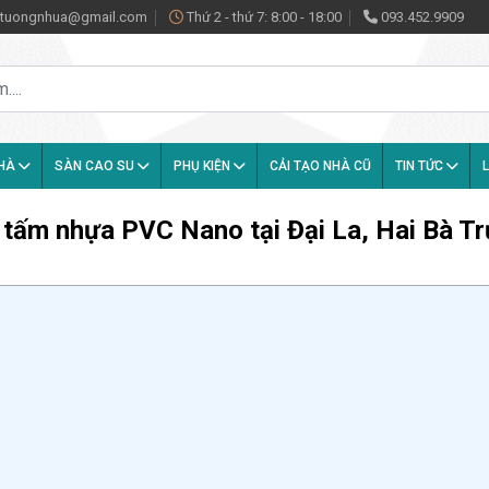
antuongnhua@gmail.com
Thứ 2 - thứ 7: 8:00 - 18:00
093.452.9909
NHÀ
SÀN CAO SU
PHỤ KIỆN
CẢI TẠO NHÀ CŨ
TIN TỨC
L
g tấm nhựa PVC Nano tại Đại La, Hai Bà T